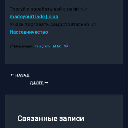
Торгуй и зарабатывай с нами: 👉
madeyourtrade | club
Учись торговать самостоятельно: 👉
Наставничество
🔗
Мои медиа:
Telegram
•
MAX
•
VK
НАЗАД
ДАЛЕЕ
Связанные записи