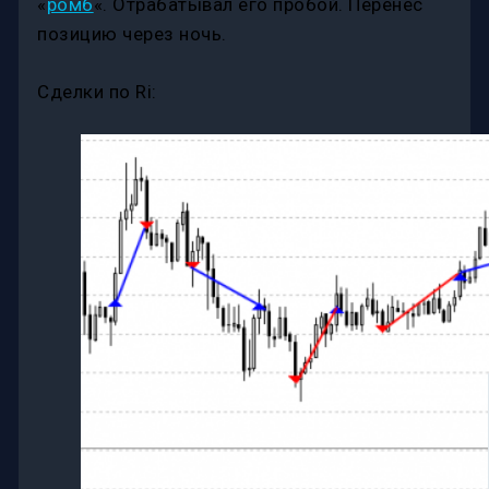
«
ромб
«. Отрабатывал его пробой. Перенес
позицию через ночь.
Сделки по Ri: