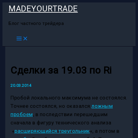
Перейти
MADEYOURTRADE
к
содержимому
Блог частного трейдера
Сделки за 19.03 по Ri
20.03.2014
Пробой локального максимума не состоялся.
Точнее состоялся, но оказался
ложным
пробоем
, в последствии перешедшим
сначала в фигуру технического анализа
«
расширяющийся треугольник
«, а потом в