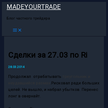
Перейти
MADEYOURTRADE
к
содержимому
Блог частного трейдера
Сделки за 27.03 по Ri
28.03.2014
Продолжал отрабатывать
треугольник и
неудавшийся размах
.Рисковал ради больших
целей. Не вышло, и набрал убытков. Перенес
лонг в овернайт.