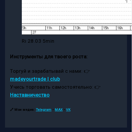
Ri 28.03 5min
Инструменты для твоего роста:
Торгуй и зарабатывай с нами: 👉
madeyourtrade | club
Учись торговать самостоятельно: 👉
Наставничество
🔗
Мои медиа:
Telegram
•
MAX
•
VK