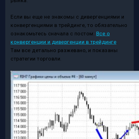
рынка.
Если вы еще не знакомы с дивергенциями и
конвергенциями в трейдинге, то обязательно
ознакомьтесь сначала с постом:
Все о
конвергенции и дивергенции в трейдинге
.
Там все детально разжевано, и показаны
стратегии торговли.