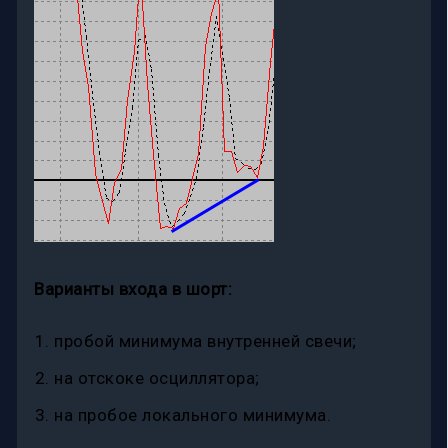
Варианты входа в шорт:
пробой минимума внутренней свечи;
на отскоке осциллятора;
на пробое локального минимума.