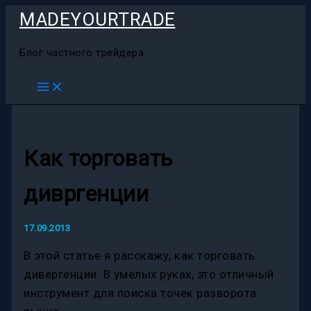
Перейти
MADEYOURTRADE
к
содержимому
Блог частного трейдера
Как торговать
дивргенции
17.09.2013
В этой статье я расскажу, как торговать
дивергенции. В умелых руках, это отличный
инструмент для поиска точек разворота