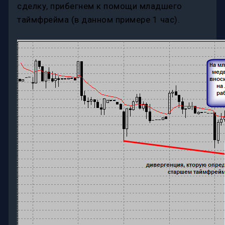
сделку, прибегнем к помощи младшего
таймфрейма (в данном примере 1 час).