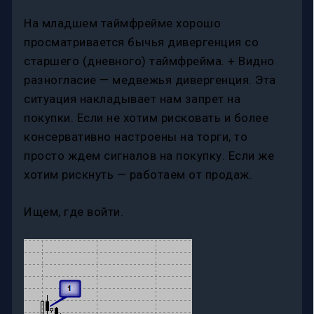
На младшем таймфрейме хорошо
просматривается бычья дивергенция со
старшего (дневного) таймфрейма. + Видно
разногласие — медвежья дивергенция. Эта
ситуация накладывает нам запрет на
покупки. Если не хотим рисковать и более
консервативно настроены на торги, то
просто ждем сигналов на покупку. Если же
хотим рискнуть — работаем от продаж.
Ищем, где войти.