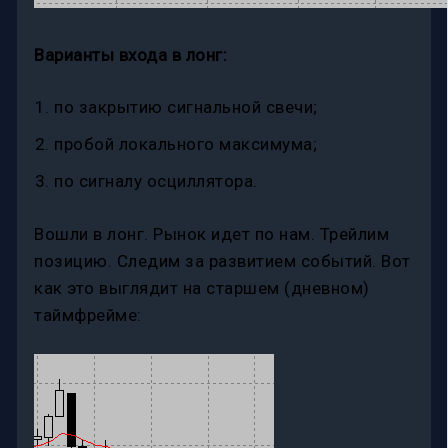
Варианты входа в лонг:
по закрытию сигнальной свечи;
пробой локального максимума;
по сигналу осциллятора.
Вошли в лонг. Рынок идет по нам. Трейлим
позицию. Следим за развитием событий. Вот
как это выглядит на старшем (дневном)
таймфрейме: