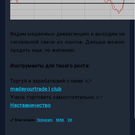
Видим медвежью дивергенцию и выходим на
сигнальной свече из лонгов. Дальше можно
продать еще, по желанию.
Инструменты для твоего роста:
Торгуй и зарабатывай с нами: 👉
madeyourtrade | club
Учись торговать самостоятельно: 👉
Наставничество
🔗
Мои медиа:
Telegram
•
MAX
•
VK