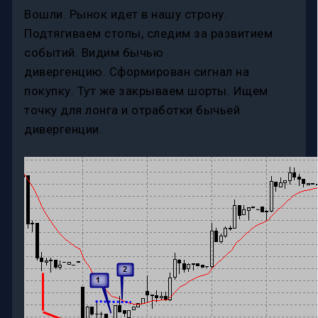
Вошли. Рынок идет в нашу строну.
Подтягиваем стопы, следим за развитием
событий. Видим бычью
дивергенцию. Сформирован сигнал на
покупку. Тут же закрываем шорты. Ищем
точку для лонга и отработки бычьей
дивергенции.