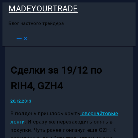
Перейти
MADEYOURTRADE
к
содержимому
Блог частного трейдера
Сделки за 19/12 по
RIH4, GZH4
20.12.2013
В полдень пришлось крыть
овернайтовые
лонги
. И сразу же перезаходить опять в
покупки. Чуть ранее лонганул еще GZH. К