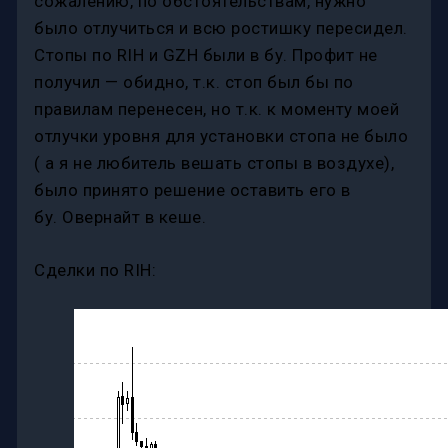
сожалению, по обстоятельствам, нужно
было отлучиться и всю ростишку пересидел.
Стопы по RIH и GZH были в бу. Профит не
получил — обидно, т.к. стоп был бы по
правилам перенесен, но т.к. к моменту моей
отлучки уровня для установки стопа не было
( а я не любитель вешать стопы в воздухе),
было принято решение оставить его в
бу. Овернайт в кеше.
Сделки по RIH: