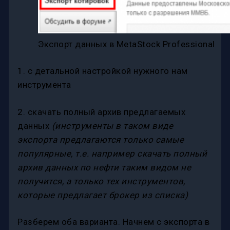
Экспорт данных в MetaStock Professional
1. с детальной настройкой нужного нам
инструмента
2. скачать полный архив предлагаемых
данных
(инструменты в таком виде
экспорта предлагаются только самые
популярные, т.е. например скачать полный
архив данных по нефти таким видом не
получится, а только тех инструментов,
которые предлагает брокер из списка)
Разберем оба варианта. Начнем с экспорта в