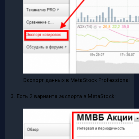
Экспорт данных в MetaStock Professional
3. Есть 2 варианта экспорта в MetaStock: