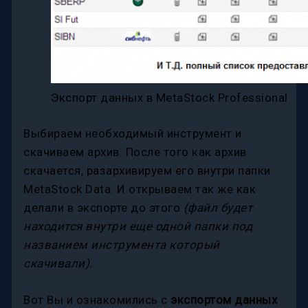
Экспорт данных в MetaStock Professional
Выбираем необходимый инструмент и
скачиваем архив. После того как архив
скачается, разархивируем его внутри папки
MetaStock Data. И открываем так же как
делали в экспорте до этого
(файл будет
находится внутри еще одной папки под
названием инструмента который
скачивали).
Вот Вы и ознакомились с
экспортом данных