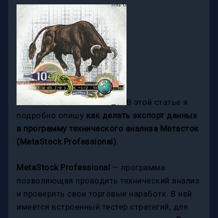
В этой статье я
подробно опишу
как делать экспорт данных
в программу технического анализа Метасток
(MetaStock Professional).
MetaStock Professional
— программа
позволяющая проводить технический анализ
и проверять свои торговые наработк. В ней
имеется встроенный тестер стратегий, для