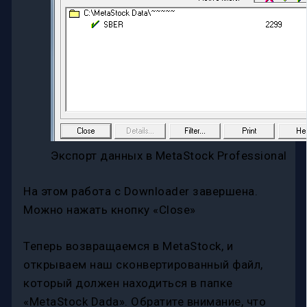
Экспорт данных в MetaStock Professional
На этом работа с Downloader завершена.
Можно нажать кнопку «Close»
Теперь возвращаемся в MetaStock, и
открываем наш сконвертированный файл,
который должен находиться в папке
«MetaStock Dada». Обратите внимание, что