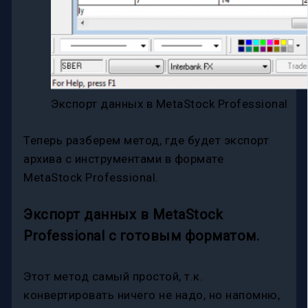
Экспорт данных в MetaStock Professional
Теперь разберем метод, где будет экспорт
архива с инструментами в формате
MetaStock Professional.
Экспорт данных в MetaStock
Professional c готовым форматом.
Этот метод самый простой, т.к.
конвертировать ничего не надо, но напомню,