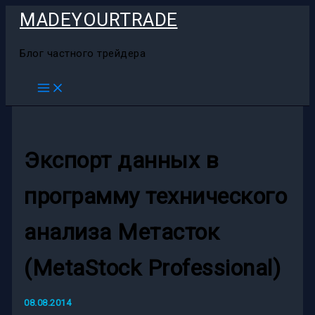
Перейти
MADEYOURTRADE
к
содержимому
Блог частного трейдера
Экспорт данных в
программу технического
анализа Метасток
(MetaStock Professional)
08.08.2014