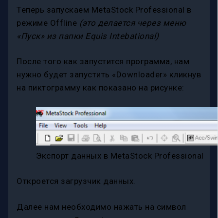
Теперь запускаем MetaStock Professional в
режиме Offline
(это делается через меню
«Пуск» из папки Equis Intebational)
После того как запустится программа, нам
нужно будет запустить «Downloader» кликнув
на пиктограмму как показано на рисунке:
Экспорт данных в MetaStock Professional
Откроется загрузчик данных.
Далее нам необходимо нажать на символ