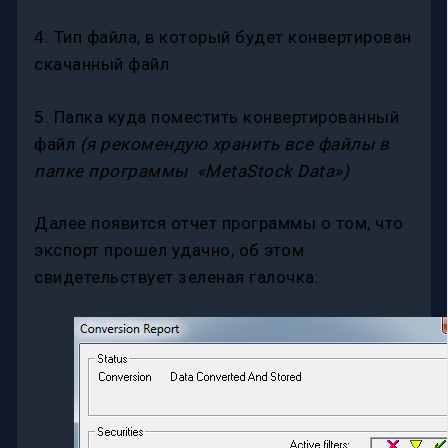
4. Тип файла, в который будет конвертирован
скачанный файл
5. Папка куда поместить конвертированный
файл
(я рекомендую хранить все файлы в
папке программы «MetaStock Data»)
Далее появится отчет программы о том, что
экспорт прошел удачно, об этом
свидетельствует зеленая галочка: