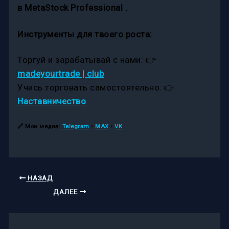
в MetaStock Professional .
Инструменты для твоего роста:
Торгуй и зарабатывай с нами: 👉
madeyourtrade | club
Учись торговать самостоятельно: 👉
Наставничество
🔗
Мои медиа:
Telegram
•
MAX
•
VK
НАЗАД
ДАЛЕЕ