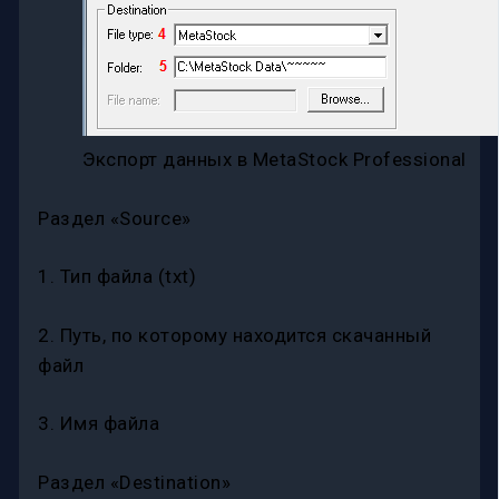
Экспорт данных в MetaStock Professional
Раздел «Source»
1. Тип файла (txt)
2. Путь, по которому находится скачанный
файл
3. Имя файла
Раздел «Destination»