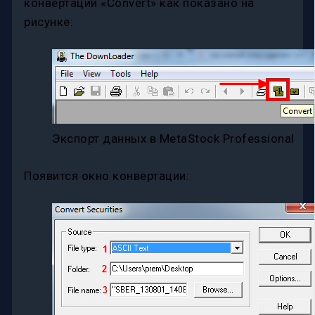
конвертации «Convert» как показано на
рисунке:
Экспорт данных в MetaStock Professional
Появится окно конвертации: